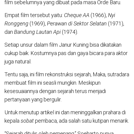
film sebelumnya yang dibuat pada masa Orde Baru.
Empat film tersebut yaitu:
Cheque AA
(1966),
Nyi
Ronggeng
(1969),
Perawan di Sektor Selatan
(1971),
dan
Bandung Lautan Api
(1974).
Setiap unsur dalam film Janur Kuning bisa dikatakan
cukup baik. Kostumnya pas dan gaya bicara para aktor
juga natural.
Tentu saja, ini film rekonstruksi sejarah, Maka, sutradara
membuat film ini seasli mungkin. Meskipun
kesesuaiannya dengan sejarah terus menjadi
pertanyaan yang bergulir.
Untuk menutup artikel ini dan meninggalkan prahara di
kepala
sobat
pembaca, ada salah satu kutipan menarik.
“Sejarah ditulis oleh pemenang.” Soeharto punya