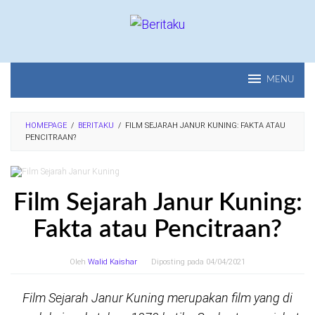
Loncat
ke
konten
MENU
HOMEPAGE
/
BERITAKU
/
FILM SEJARAH JANUR KUNING: FAKTA ATAU
PENCITRAAN?
Film Sejarah Janur Kuning:
Fakta atau Pencitraan?
Oleh
Walid Kaishar
Diposting pada
04/04/2021
Film Sejarah Janur Kuning merupakan film yang di