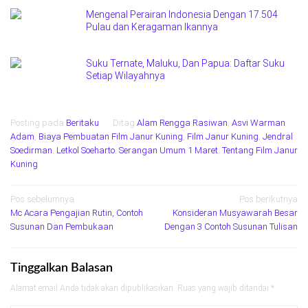
Mengenal Perairan Indonesia Dengan 17.504
Pulau dan Keragaman Ikannya
Suku Ternate, Maluku, Dan Papua: Daftar Suku
Setiap Wilayahnya
Posting pada
Beritaku
Ditag
Alam Rengga Rasiwan
,
Asvi Warman
Adam
,
Biaya Pembuatan Film Janur Kuning
,
Film Janur Kuning
,
Jendral
Soedirman
,
Letkol Soeharto
,
Serangan Umum 1 Maret
,
Tentang Film Janur
Kuning
Navigasi
Pos sebelumnya
Pos berikutnya
Mc Acara Pengajian Rutin, Contoh
Konsideran Musyawarah Besar
pos
Susunan Dan Pembukaan
Dengan 3 Contoh Susunan Tulisan
Tinggalkan Balasan
Alamat email Anda tidak akan dipublikasikan.
Ruas yang wajib ditandai
*