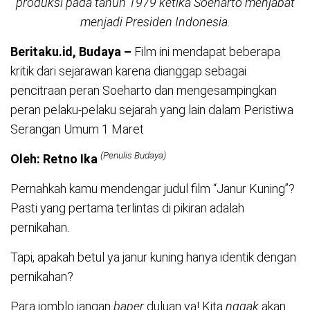
produksi pada tahun 1979 ketika Soeharto menjabat
menjadi Presiden Indonesia.
Beritaku.id, Budaya –
Film ini mendapat beberapa
kritik dari sejarawan karena dianggap sebagai
pencitraan peran Soeharto dan mengesampingkan
peran pelaku-pelaku sejarah yang lain dalam Peristiwa
Serangan Umum 1 Maret
(Penulis Budaya)
Oleh: Retno Ika
Pernahkah kamu mendengar judul film “Janur Kuning”?
Pasti yang pertama terlintas di pikiran adalah
pernikahan.
Tapi, apakah betul ya janur kuning hanya identik dengan
pernikahan?
Para jomblo jangan
baper
duluan ya! Kita
nggak
akan