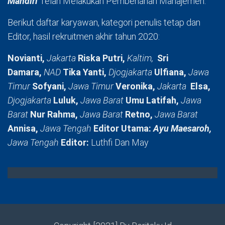
Mandiri
Telah Melakukan Pembenahan Manajemen.
Berikut daftar karyawan, kategori penulis tetap dan
Editor, hasil rekruitmen akhir tahun 2020:
Novianti,
Jakarta
Riska Putri,
Kaltim,
Sri
Damara,
NAD
Tika Yanti,
Djogjakarta
Ulfiana,
Jawa
Timur
Sofyani,
Jawa Timur
Veronika,
Jakarta
Elsa,
Djogjakarta
Luluk,
Jawa Barat
Umu Latifah,
Jawa
Barat
Nur Rahma,
Jawa Barat
Retno,
Jawa Barat
Annisa,
Jawa Tengah
Editor Utama:
Ayu Maesaroh,
Jawa Tengah
Editor:
Luthfi Dan May