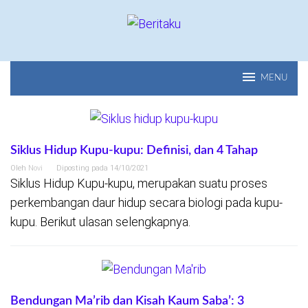
Loncat
ke
konten
MENU
Beritaku
Siklus Hidup Kupu-kupu: Definisi, dan 4 Tahap
Oleh
Novi
Diposting pada
14/10/2021
Siklus Hidup Kupu-kupu, merupakan suatu proses
perkembangan daur hidup secara biologi pada kupu-
kupu. Berikut ulasan selengkapnya.
Bendungan Ma’rib dan Kisah Kaum Saba’: 3