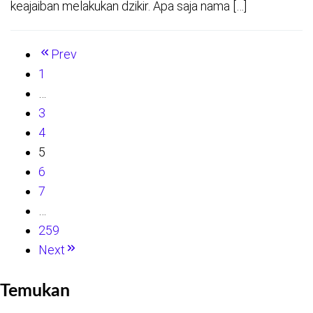
keajaiban melakukan dzikir. Apa saja nama […]
Prev
1
…
3
4
5
6
7
…
259
Next
Temukan