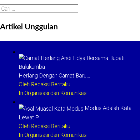
Cari
untuk:
Artikel Unggulan
Herlang Dengan Camat Baru…
Oleh Redaksi Beritaku
In Organisasi dan Komunikasi
Modus Adalah Kata
Lewat P…
Oleh Redaksi Beritaku
In Organisasi dan Komunikasi